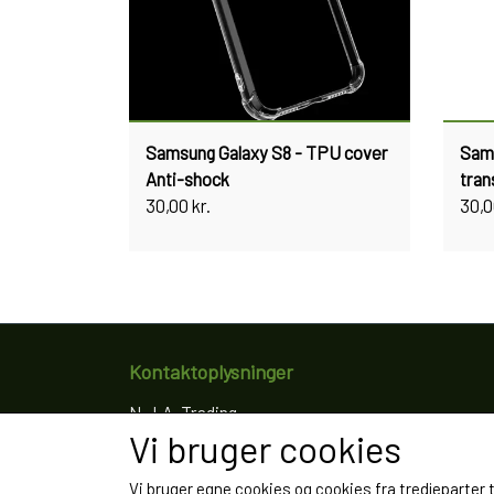
Samsung Galaxy S8 - TPU cover
Sams
Anti-shock
tran
30,00 kr.
30,0
Kontaktoplysninger
N.J.A. Trading
Vi bruger cookies
Ringkøbingvej 8
4200 Slagelse
Vi bruger egne cookies og cookies fra tredjeparter 
Telefon: 61766797