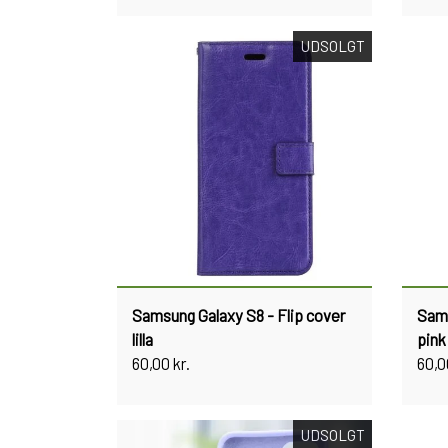
UDSOLGT
Samsung Galaxy S8 - Flip cover
Sams
lilla
pink
60,00 kr.
60,0
UDSOLGT