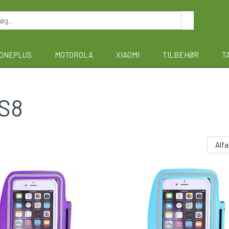
ONEPLUS
MOTOROLA
XIAOMI
TILBEHØR
T
 S8