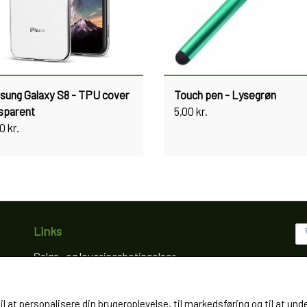
ung Galaxy S8 - TPU cover
Touch pen - Lysegrøn
sparent
5,00 kr.
0 kr.
Links
Salgs- og leveringsbetingelser
Cookies
Fortrydelse og reklamation
til at personalisere din brugeroplevelse, til markedsføring og til at
Kunde login