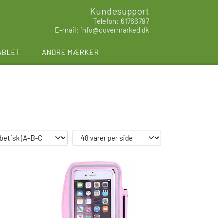
Kundesupport
Telefon: 61766797
E-mail: info@covermarked.dk
ABLET
ANDRE MÆRKER