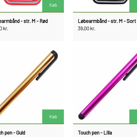
Køb
armbånd - str. M - Rød
Løbearmbånd - str. M - Sort
0 kr.
39,00 kr.
Køb
h pen - Guld
Touch pen - Lilla