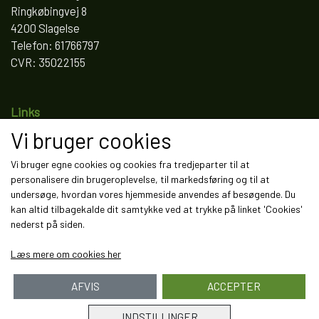
Ringkøbingvej 8
4200 Slagelse
Telefon: 61766797
CVR: 35022155
Links
Vi bruger cookies
Salgs- og leveringsbetingelser
Cookies
Vi bruger egne cookies og cookies fra tredjeparter til at
Fortrydelse og reklamation
personalisere din brugeroplevelse, til markedsføring og til at
Kunde login
undersøge, hvordan vores hjemmeside anvendes af besøgende. Du
Om os
kan altid tilbagekalde dit samtykke ved at trykke på linket 'Cookies'
Kontakt
nederst på siden.
Læs mere om cookies her
AFVIS
ACCEPTER
INDSTILLINGER