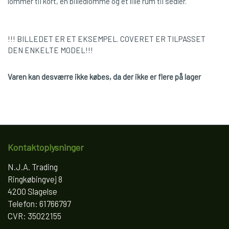
lommer til kort, en billedlomme og et lille rum til sedler.
!!! BILLEDET ER ET EKSEMPEL. COVERET ER TILPASSET
DEN ENKELTE MODEL!!!
Varen kan desværre ikke købes, da der ikke er flere på lager
Kontaktoplysninger
N.J.A. Trading
Ringkøbingvej 8
4200 Slagelse
Telefon: 61766797
CVR: 35022155