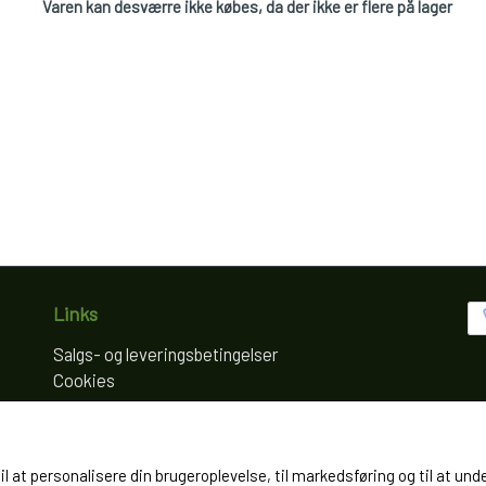
Varen kan desværre ikke købes, da der ikke er flere på lager
Links
Salgs- og leveringsbetingelser
Cookies
Fortrydelse og reklamation
Kunde login
Om os
til at personalisere din brugeroplevelse, til markedsføring og til at
Kontakt