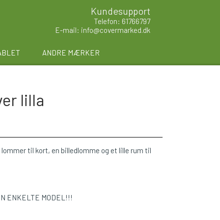
Kundesupport
Telefon: 61766797
E-mail: info@covermarked.dk
ABLET
ANDRE MÆRKER
r lilla
lommer til kort, en billedlomme og et lille rum til
EN ENKELTE MODEL!!!