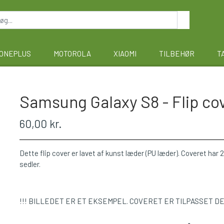
ONEPLUS
MOTOROLA
XIAOMI
TILBEHØR
T
Samsung Galaxy S8 - Flip cove
60,00 kr.
Dette flip cover er lavet af kunst læder (PU læder). Coveret har 2 
sedler.
!!! BILLEDET ER ET EKSEMPEL. COVERET ER TILPASSET D