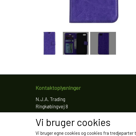
Kontaktoplysninger
N.J.A. Trading
Ringkøbingvej 8
4200 Slagelse
Vi bruger cookies
Telefon: 61766797
CVR: 35022155
Vi bruger egne cookies og cookies fra tredjeparter 