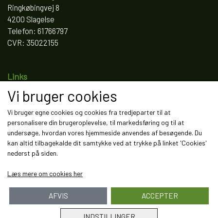
Ringkøbingvej 8
4200 Slagelse
Telefon: 61766797
CVR: 35022155
Links
Vi bruger cookies
Salgs- og leveringsbetingelser
Cookies
Vi bruger egne cookies og cookies fra tredjeparter til at
Fortrydelse og reklamation
personalisere din brugeroplevelse, til markedsføring og til at
Kunde login
undersøge, hvordan vores hjemmeside anvendes af besøgende. Du
Om os
kan altid tilbagekalde dit samtykke ved at trykke på linket 'Cookies'
Kontakt
nederst på siden.
Læs mere om cookies her
AFVIS
ACCEPTER
INDSTILLINGER