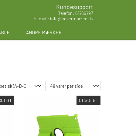
Kundesupport
Telefon: 61766797
E-mail: info@covermarked.dk
ABLET
ANDRE MÆRKER
SOLGT
UDSOLGT