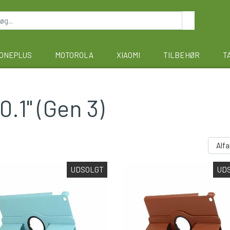
ONEPLUS
MOTOROLA
XIAOMI
TILBEHØR
T
.1" (Gen 3)
UDSOLGT
UD