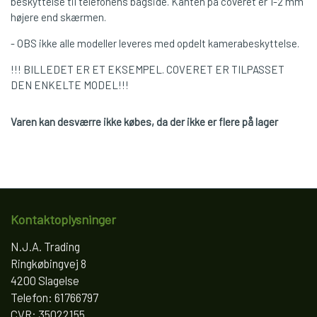
beskyttelse til telefonens bagside. Kanten på coveret er 1-2 mm
højere end skærmen.
- OBS ikke alle modeller leveres med opdelt kamerabeskyttelse.
!!! BILLEDET ER ET EKSEMPEL. COVERET ER TILPASSET
DEN ENKELTE MODEL!!!
Varen kan desværre ikke købes, da der ikke er flere på lager
Kontaktoplysninger
N.J.A. Trading
Ringkøbingvej 8
4200 Slagelse
Telefon: 61766797
CVR: 35022155