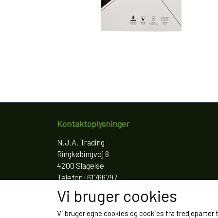
Kontaktoplysninger
N.J.A. Trading
Ringkøbingvej 8
4200 Slagelse
Telefon: 61766797
CVR: 35022155
Vi bruger cookies
Vi bruger egne cookies og cookies fra tredjeparter 