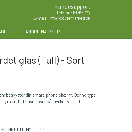
Kundesupport
Telefon: 61766797
E-mail: info@covermarked.dk
ABLET
ANDRE MÆRKER
et glas (Full) - Sort
 som beskytter din smart-phone skærm. Denne type
 muligt at have cover på, hvilket vi altid
EN ENKELTE MODEL!!!