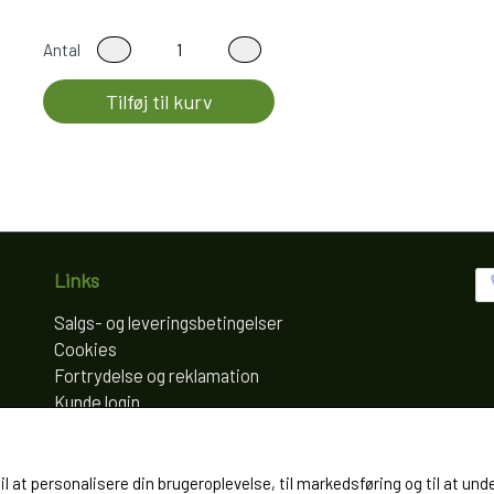
Antal
Tilføj til kurv
Links
Salgs- og leveringsbetingelser
Cookies
Fortrydelse og reklamation
Kunde login
Om os
Kontakt
til at personalisere din brugeroplevelse, til markedsføring og til at