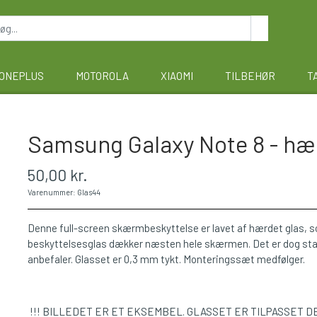
ONEPLUS
MOTOROLA
XIAOMI
TILBEHØR
T
Samsung Galaxy Note 8 - hærd
50,00 kr.
Varenummer: Glas44
Denne full-screen skærmbeskyttelse er lavet af hærdet glas,
beskyttelsesglas dækker næsten hele skærmen. Det er dog stadig
anbefaler. Glasset er 0,3 mm tykt. Monteringssæt medfølger.
!!! BILLEDET ER ET EKSEMBEL. GLASSET ER TILPASSET D