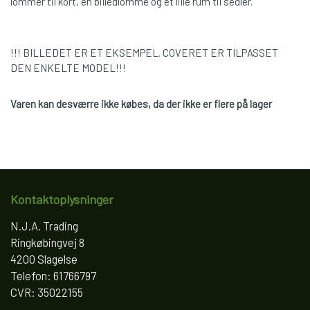
lommer til kort, en billedlomme og et lille rum til sedler.
!!! BILLEDET ER ET EKSEMPEL. COVERET ER TILPASSET
DEN ENKELTE MODEL!!!
Varen kan desværre ikke købes, da der ikke er flere på lager
Kontaktoplysninger
N.J.A. Trading
Ringkøbingvej 8
4200 Slagelse
Telefon: 61766797
CVR: 35022155