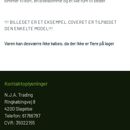
lommer til kort, en billedlomme og et lille rum til sedler.
!!! BILLEDET ER ET EKSEMPEL. COVERET ER TILPASSET
DEN ENKELTE MODEL!!!
Varen kan desværre ikke købes, da der ikke er flere på lager
Kontaktoplysninger
N.J.A. Trading
Ringkøbingvej 8
4200 Slagelse
Telefon: 61766797
CVR: 35022155