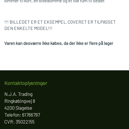
lommer til kort, en billedlomme og et lille rum til sedler.
!!! BILLEDET ER ET EKSEMPEL. COVERET ER TILPASSET
DEN ENKELTE MODEL!!!
Varen kan desværre ikke købes, da der ikke er flere på lager
Kontaktoplysninger
N.J.A. Trading
Ringkøbingvej 8
4200 Slagelse
Telefon: 61766797
CVR: 35022155