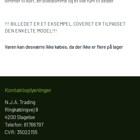
lommer til kort, en billedlomme og et lille rum til sedler.
!!! BILLEDET ER ET EKSEMPEL. COVERET ER TILPASSET
DEN ENKELTE MODEL!!!
Varen kan desværre ikke købes, da der ikke er flere på lager
Kontaktoplysninger
N.J.A. Trading
Ringkøbingvej 8
4200 Slagelse
Telefon: 61766797
CVR: 35022155