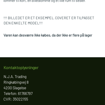
lommer til kort, en billedlomme og et lille rum til sedler.
!!! BILLEDET ER ET EKSEMPEL. COVERET ER TILPASSET
DEN ENKELTE MODEL!!!
Varen kan desværre ikke købes, da der ikke er flere på lager
Kontaktoplysninger
N.J.A. Trading
Ringkøbingvej 8
4200 Slagelse
Telefon: 61766797
CVR: 35022155