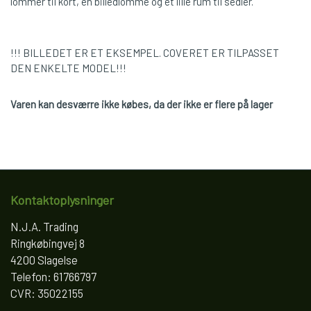
lommer til kort, en billedlomme og et lille rum til sedler.
!!! BILLEDET ER ET EKSEMPEL. COVERET ER TILPASSET
DEN ENKELTE MODEL!!!
Varen kan desværre ikke købes, da der ikke er flere på lager
Kontaktoplysninger
N.J.A. Trading
Ringkøbingvej 8
4200 Slagelse
Telefon: 61766797
CVR: 35022155