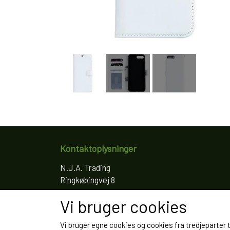
Kontaktoplysninger
N.J.A. Trading
Ringkøbingvej 8
4200 Slagelse
Vi bruger cookies
Telefon: 61766797
CVR: 35022155
Vi bruger egne cookies og cookies fra tredjeparter 