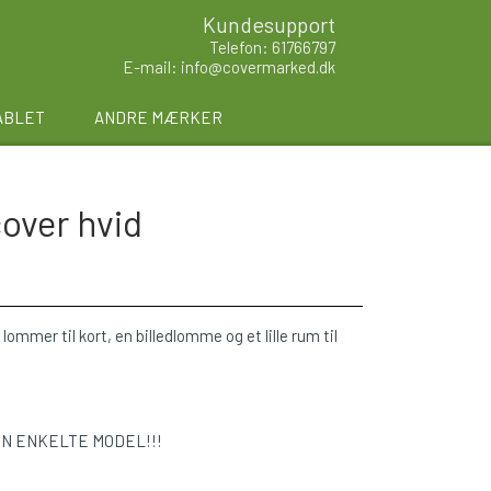
Kundesupport
Telefon: 61766797
E-mail: info@covermarked.dk
ABLET
ANDRE MÆRKER
over hvid
lommer til kort, en billedlomme og et lille rum til
EN ENKELTE MODEL!!!