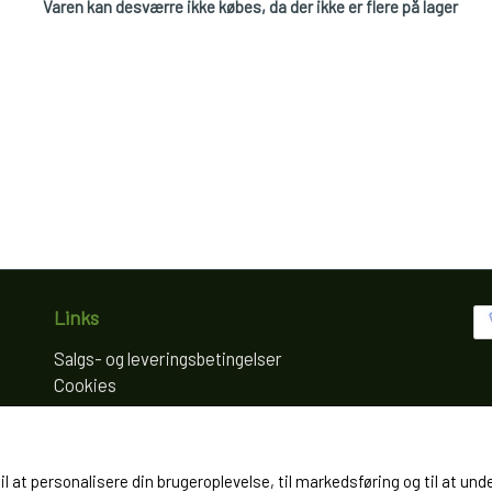
Varen kan desværre ikke købes, da der ikke er flere på lager
Links
Salgs- og leveringsbetingelser
Cookies
Fortrydelse og reklamation
Kunde login
Om os
til at personalisere din brugeroplevelse, til markedsføring og til at
Kontakt