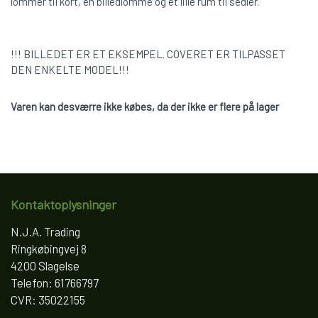
lommer til kort, en billedlomme og et lille rum til sedler.
!!! BILLEDET ER ET EKSEMPEL. COVERET ER TILPASSET
DEN ENKELTE MODEL!!!
Varen kan desværre ikke købes, da der ikke er flere på lager
Kontaktoplysninger
N.J.A. Trading
Ringkøbingvej 8
4200 Slagelse
Telefon: 61766797
CVR: 35022155