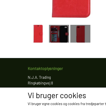
Kontaktoplysninger
N.J.A. Trading
Ringkøbingvej 8
4200 Slagelse
Vi bruger cookies
Telefon: 61766797
CVR: 35022155
Vi bruger egne cookies og cookies fra tredjeparter 