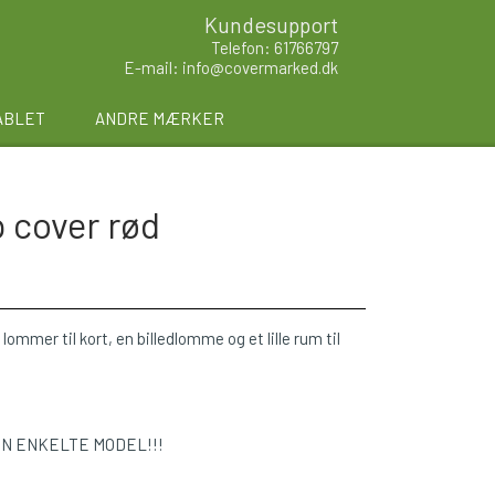
Kundesupport
Telefon: 61766797
E-mail: info@covermarked.dk
ABLET
ANDRE MÆRKER
 cover rød
lommer til kort, en billedlomme og et lille rum til
EN ENKELTE MODEL!!!