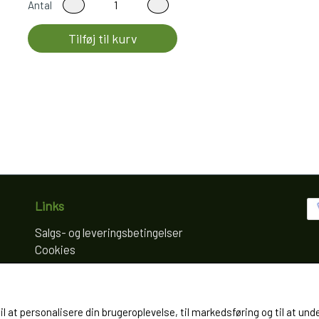
Antal
Tilføj til kurv
Links
Salgs- og leveringsbetingelser
Cookies
Fortrydelse og reklamation
Kunde login
Om os
til at personalisere din brugeroplevelse, til markedsføring og til at
Kontakt