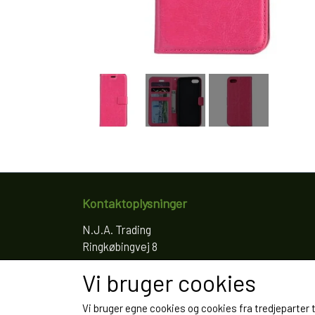
Kontaktoplysninger
N.J.A. Trading
Ringkøbingvej 8
4200 Slagelse
Vi bruger cookies
Telefon: 61766797
CVR: 35022155
Vi bruger egne cookies og cookies fra tredjeparter 