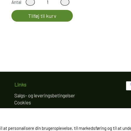
Antal
Tilføj til kurv
Links
Salgs- og leveringsbetingelser
Cookies
Fortrydelse og reklamation
Kunde login
Om os
til at personalisere din brugeroplevelse, til markedsføring og til at
Kontakt