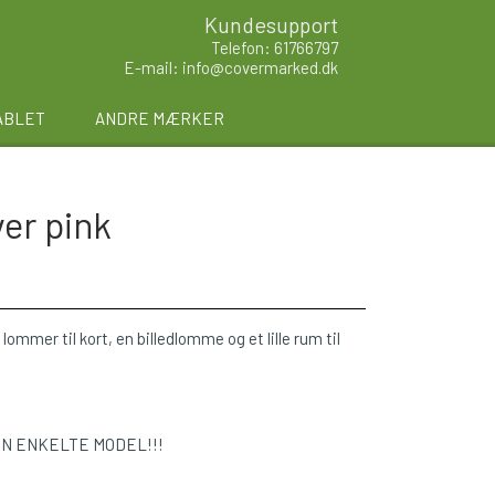
Kundesupport
Telefon: 61766797
E-mail: info@covermarked.dk
ABLET
ANDRE MÆRKER
er pink
lommer til kort, en billedlomme og et lille rum til
EN ENKELTE MODEL!!!