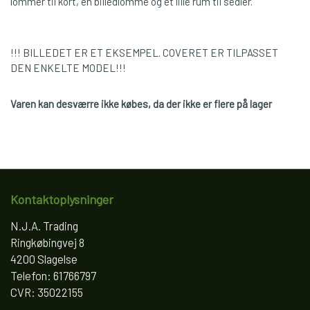
lommer til kort, en billedlomme og et lille rum til sedler.
!!! BILLEDET ER ET EKSEMPEL. COVERET ER TILPASSET
DEN ENKELTE MODEL!!!
Varen kan desværre ikke købes, da der ikke er flere på lager
Kontaktoplysninger
N.J.A. Trading
Ringkøbingvej 8
4200 Slagelse
Telefon: 61766797
CVR: 35022155