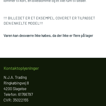
lommer til kort, en billedlomme og et lille rum til sedler.
!!! BILLEDET ER ET EKSEMPEL. COVERET ER TILPASSET
DEN ENKELTE MODEL!!!
Varen kan desværre ikke købes, da der ikke er flere på lager
Kontaktoplysninger
N.J.A. Trading
Ringkøbingvej 8
4200 Slagelse
Telefon: 61766797
CVR: 35022155