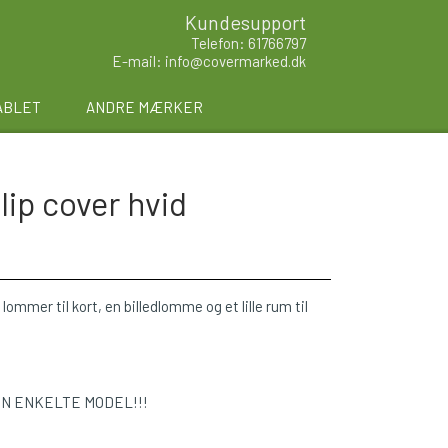
Kundesupport
Telefon: 61766797
E-mail: info@covermarked.dk
ABLET
ANDRE MÆRKER
lip cover hvid
lommer til kort, en billedlomme og et lille rum til
EN ENKELTE MODEL!!!