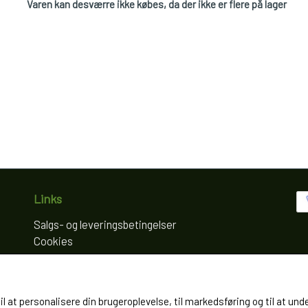
Varen kan desværre ikke købes, da der ikke er flere på lager
Links
Salgs- og leveringsbetingelser
Cookies
Fortrydelse og reklamation
Kunde login
Om os
til at personalisere din brugeroplevelse, til markedsføring og til at
Kontakt