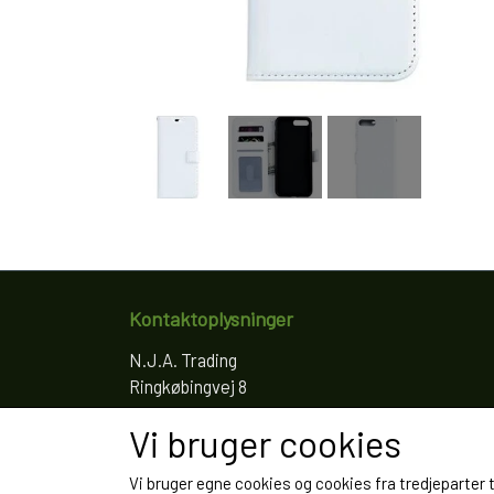
Kontaktoplysninger
N.J.A. Trading
Ringkøbingvej 8
4200 Slagelse
Vi bruger cookies
Telefon: 61766797
CVR: 35022155
Vi bruger egne cookies og cookies fra tredjeparter 