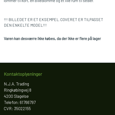
lommer til kort, en billedlomme og et lille rum til sedler.
!!! BILLEDET ER ET EKSEMPEL. COVERET ER TILPASSET
DEN ENKELTE MODEL!!!
Varen kan desværre ikke købes, da der ikke er flere på lager
Kontaktoplysninger
N.J.A. Trading
Ringkøbingvej 8
4200 Slagelse
Telefon: 61766797
CVR: 35022155