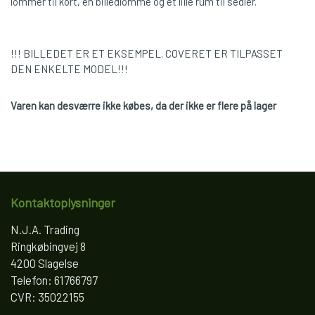
lommer til kort, en billedlomme og et lille rum til sedler.
!!! BILLEDET ER ET EKSEMPEL. COVERET ER TILPASSET
DEN ENKELTE MODEL!!!
Varen kan desværre ikke købes, da der ikke er flere på lager
Kontaktoplysninger
N.J.A. Trading
Ringkøbingvej 8
4200 Slagelse
Telefon: 61766797
CVR: 35022155