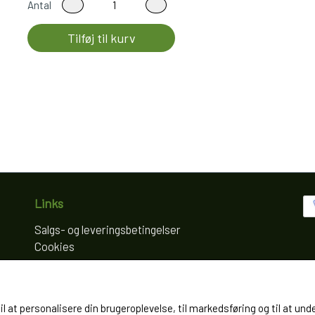
Antal
Tilføj til kurv
Links
Salgs- og leveringsbetingelser
Cookies
Fortrydelse og reklamation
Kunde login
Om os
til at personalisere din brugeroplevelse, til markedsføring og til at
Kontakt