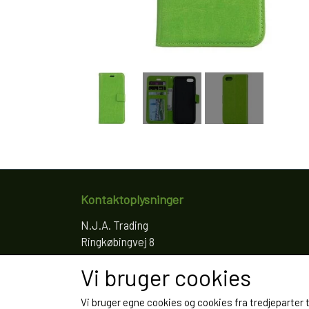
Kontaktoplysninger
N.J.A. Trading
Ringkøbingvej 8
4200 Slagelse
Vi bruger cookies
Telefon: 61766797
CVR: 35022155
Vi bruger egne cookies og cookies fra tredjeparter 