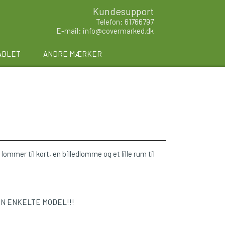
Kundesupport
Telefon: 61766797
E-mail: info@covermarked.dk
ABLET
ANDRE MÆRKER
lommer til kort, en billedlomme og et lille rum til
EN ENKELTE MODEL!!!