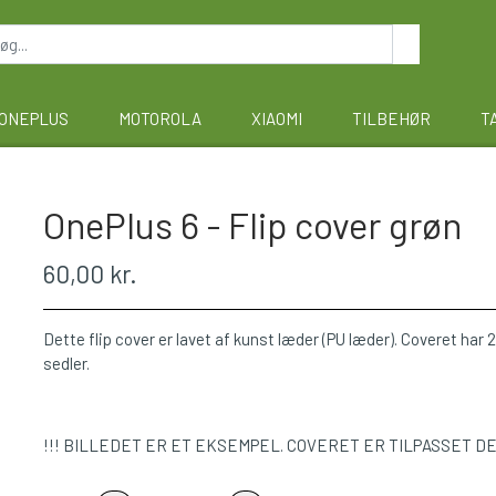
ONEPLUS
MOTOROLA
XIAOMI
TILBEHØR
T
OnePlus 6 - Flip cover grøn
60,00 kr.
Dette flip cover er lavet af kunst læder (PU læder). Coveret har 2 
sedler.
!!! BILLEDET ER ET EKSEMPEL. COVERET ER TILPASSET D