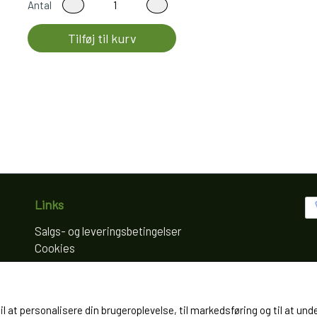
Antal
Tilføj til kurv
Links
Salgs- og leveringsbetingelser
Cookies
Fortrydelse og reklamation
Kunde login
Om os
til at personalisere din brugeroplevelse, til markedsføring og til at
Kontakt