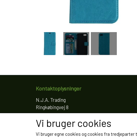
Kontaktoplysninger
N.J.A. Trading
Ringkøbingvej 8
4200 Slagelse
Vi bruger cookies
Telefon: 61766797
CVR: 35022155
Vi bruger egne cookies og cookies fra tredjeparter 