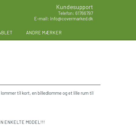
Kundesupport
Telefon: 61766797
E-mail: info@covermarked.dk
ABLET
ANDRE MÆRKER
lommer til kort, en billedlomme og et lille rum til
EN ENKELTE MODEL!!!