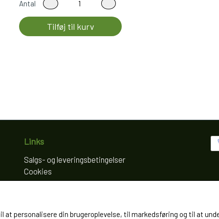
Antal
Tilføj til kurv
Links
Salgs- og leveringsbetingelser
Cookies
Fortrydelse og reklamation
Kunde login
Om os
til at personalisere din brugeroplevelse, til markedsføring og til at
Kontakt