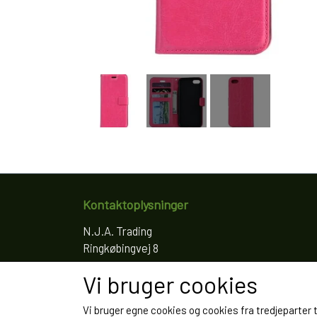
Kontaktoplysninger
N.J.A. Trading
Ringkøbingvej 8
4200 Slagelse
Vi bruger cookies
Telefon: 61766797
CVR: 35022155
Vi bruger egne cookies og cookies fra tredjeparter 