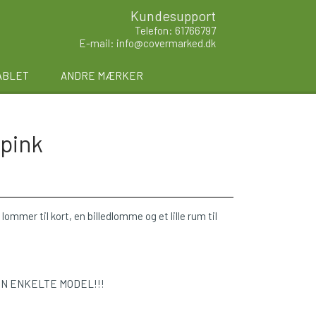
Kundesupport
Telefon: 61766797
E-mail: info@covermarked.dk
ABLET
ANDRE MÆRKER
 pink
lommer til kort, en billedlomme og et lille rum til
EN ENKELTE MODEL!!!