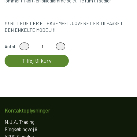
lommer til kort, en billedlomme og et lille rum til sedler.
!!! BILLEDET ER ET EKSEMPEL. COVERET ER TILPASSET
DEN ENKELTE MODEL!!!
Antal
Tilføj til kurv
Kontaktoplysninger
N.J.A. Trading
Ringkøbingvej 8
4200 Slagelse