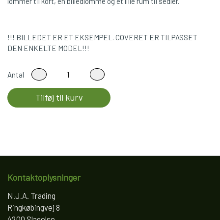
lommer til kort, en billedlomme og et lille rum til sedler.
!!! BILLEDET ER ET EKSEMPEL. COVERET ER TILPASSET
DEN ENKELTE MODEL!!!
Antal
Tilføj til kurv
Kontaktoplysninger
N.J.A. Trading
Ringkøbingvej 8
4200 Slagelse