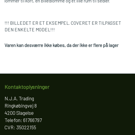
lommer til kort, en billedlomme og et lille rum til sedler.
!!! BILLEDET ER ET EKSEMPEL. COVERET ER TILPASSET
DEN ENKELTE MODEL!!!
Varen kan desværre ikke købes, da der ikke er flere på lager
Kontaktoplysninger
N.J.A. Trading
Ringkøbingvej 8
4200 Slagelse
Telefon: 61766797
CVR: 35022155