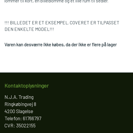
lommer til kort, en billedlomme og et lille rum til sedler.
!!! BILLEDET ER ET EKSEMPEL. COVERET ER TILPASSET
DEN ENKELTE MODEL!!!
Varen kan desværre ikke købes, da der ikke er flere på lager
Kontaktoplysninger
N.J.A. Trading
Ringkøbingvej 8
4200 Slagelse
Telefon: 61766797
CVR: 35022155