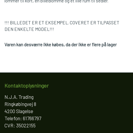
lommer til kort, en billedlomme og et lille rum til sedler.
!!! BILLEDET ER ET EKSEMPEL. COVERET ER TILPASSET
DEN ENKELTE MODEL!!!
Varen kan desværre ikke købes, da der ikke er flere på lager
Kontaktoplysninger
N.J.A. Trading
Ringkøbingvej 8
4200 Slagelse
Telefon: 61766797
CVR: 35022155