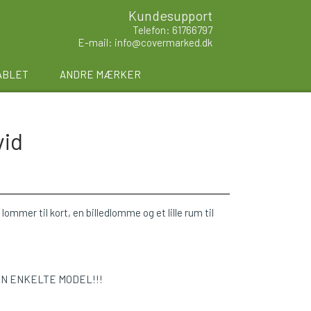
Kundesupport
Telefon: 61766797
E-mail: info@covermarked.dk
ABLET
ANDRE MÆRKER
vid
lommer til kort, en billedlomme og et lille rum til
EN ENKELTE MODEL!!!