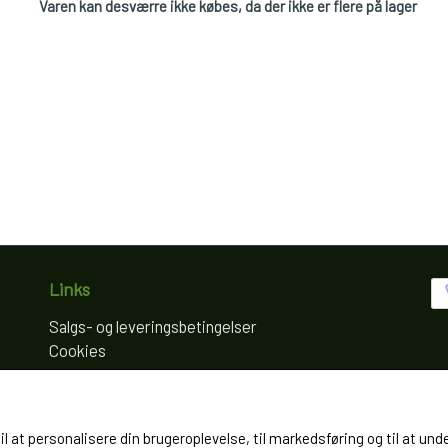
Varen kan desværre ikke købes, da der ikke er flere på lager
Links
Salgs- og leveringsbetingelser
Cookies
Fortrydelse og reklamation
Kunde login
Om os
til at personalisere din brugeroplevelse, til markedsføring og til at
Kontakt