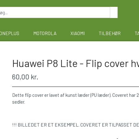
ONEPLUS
MOTOROLA
XIAOMI
TILBEHØR
T
Huawei P8 Lite - Flip cover h
60,00 kr.
Dette flip cover er lavet af kunst læder (PU læder). Coveret har 2 
sedler.
!!! BILLEDET ER ET EKSEMPEL. COVERET ER TILPASSET D