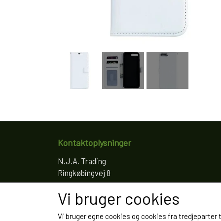
Kontaktoplysninger
N.J.A. Trading
Ringkøbingvej 8
4200 Slagelse
Vi bruger cookies
Telefon: 61766797
CVR: 35022155
Vi bruger egne cookies og cookies fra tredjeparter 