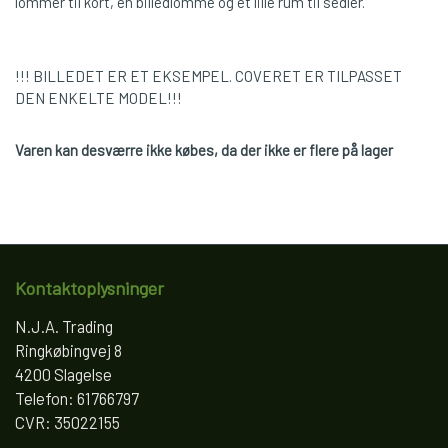
lommer til kort, en billedlomme og et lille rum til sedler.
!!! BILLEDET ER ET EKSEMPEL. COVERET ER TILPASSET
DEN ENKELTE MODEL!!!
Varen kan desværre ikke købes, da der ikke er flere på lager
Kontaktoplysninger
N.J.A. Trading
Ringkøbingvej 8
4200 Slagelse
Telefon: 61766797
CVR: 35022155