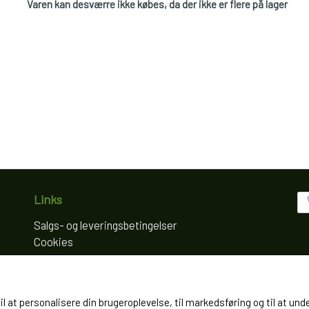
Varen kan desværre ikke købes, da der ikke er flere på lager
Links
Salgs- og leveringsbetingelser
Cookies
Fortrydelse og reklamation
Kunde login
Om os
til at personalisere din brugeroplevelse, til markedsføring og til at
Kontakt