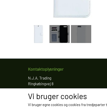
Kontaktoplysninger
N.J.A. Trading
Ringkøbingvej 8
4200 Slagelse
Vi bruger cookies
Telefon: 61766797
CVR: 35022155
Vi bruger egne cookies og cookies fra tredjeparter 