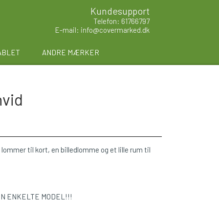
Kundesupport
Telefon: 61766797
E-mail: info@covermarked.dk
ABLET
ANDRE MÆRKER
hvid
lommer til kort, en billedlomme og et lille rum til
EN ENKELTE MODEL!!!