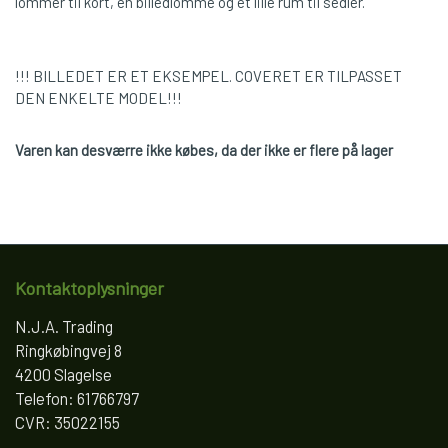
lommer til kort, en billedlomme og et lille rum til sedler.
!!! BILLEDET ER ET EKSEMPEL. COVERET ER TILPASSET
DEN ENKELTE MODEL!!!
Varen kan desværre ikke købes, da der ikke er flere på lager
Kontaktoplysninger
N.J.A. Trading
Ringkøbingvej 8
4200 Slagelse
Telefon: 61766797
CVR: 35022155