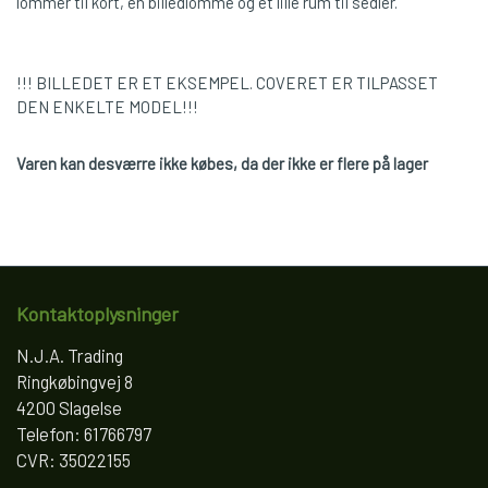
lommer til kort, en billedlomme og et lille rum til sedler.
!!! BILLEDET ER ET EKSEMPEL. COVERET ER TILPASSET
DEN ENKELTE MODEL!!!
Varen kan desværre ikke købes, da der ikke er flere på lager
Kontaktoplysninger
N.J.A. Trading
Ringkøbingvej 8
4200 Slagelse
Telefon: 61766797
CVR: 35022155