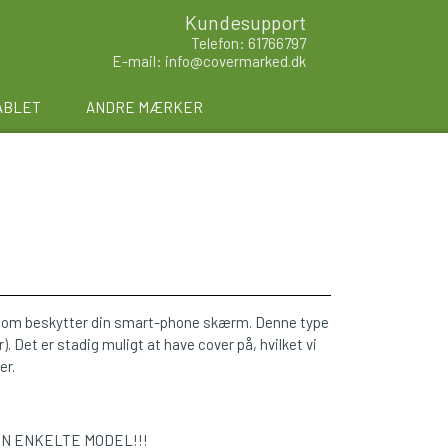
Kundesupport
Telefon: 61766797
E-mail: info@covermarked.dk
ABLET
ANDRE MÆRKER
 som beskytter din smart-phone skærm. Denne type
 Det er stadig muligt at have cover på, hvilket vi
er.
EN ENKELTE MODEL!!!