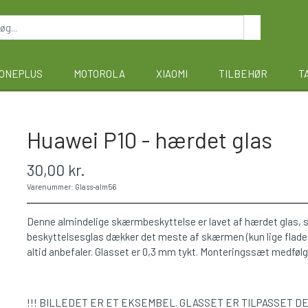
ONEPLUS
MOTOROLA
XIAOMI
TILBEHØR
T
Huawei P10 - hærdet glas
30,00 kr.
Varenummer: Glass-alm56
Denne almindelige skærmbeskyttelse er lavet af hærdet glas,
beskyttelsesglas dækker det meste af skærmen (kun lige flader).
altid anbefaler. Glasset er 0,3 mm tykt. Monteringssæt medfølg
!!! BILLEDET ER ET EKSEMBEL. GLASSET ER TILPASSET D