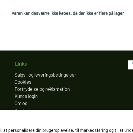
Varen kan desværre ikke købes, da der ikke er flere på lager
Links
Salgs- og leveringsbetingelser
Cookies
Fortrydelse og reklamation
Kunde login
Om os
Kontakt
til at personalisere din brugeroplevelse, til markedsføring og til at