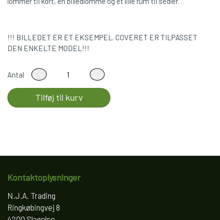
lommer til kort, en billedlomme og et lille rum til sedler.
!!! BILLEDET ER ET EKSEMPEL. COVERET ER TILPASSET
DEN ENKELTE MODEL!!!
Antal
Tilføj til kurv
Kontaktoplysninger
N.J.A. Trading
Ringkøbingvej 8
4200 Slagelse