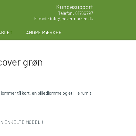
Kundesupport
Telefon: 61766797
E-mail: info@covermarked.dk
ABLET
ANDRE MÆRKER
cover grøn
lommer til kort, en billedlomme og et lille rum til
EN ENKELTE MODEL!!!