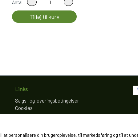
Antal
Tilføj til kurv
Links
Salgs- og leveringsbetingelser
Cookies
Fortrydelse og reklamation
Kunde login
Om os
til at personalisere din brugeroplevelse, til markedsføring og til at
Kontakt