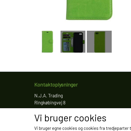
Kontaktoplysninger
N.J.A. Trading
Ringkøbingvej 8
4200 Slagelse
Vi bruger cookies
Telefon: 61766797
CVR: 35022155
Vi bruger egne cookies og cookies fra tredjeparter 