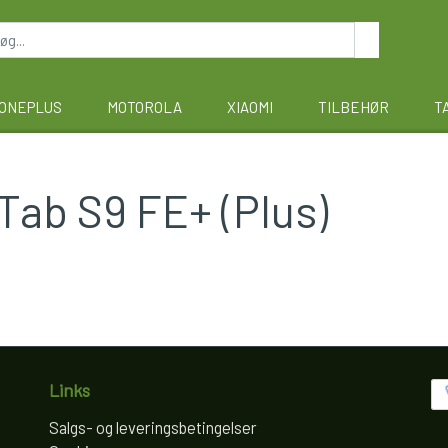
ONEPLUS
MOTOROLA
XIAOMI
TILBEHØR
T
ab S9 FE+ (Plus)
Links
Salgs- og leveringsbetingelser