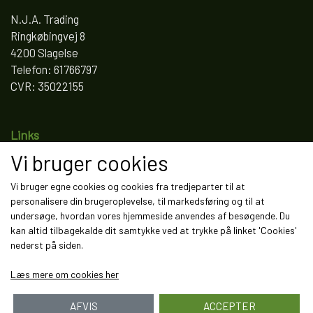
N.J.A. Trading
Ringkøbingvej 8
4200 Slagelse
Telefon: 61766797
CVR: 35022155
Links
Vi bruger cookies
Salgs- og leveringsbetingelser
Cookies
Vi bruger egne cookies og cookies fra tredjeparter til at
Fortrydelse og reklamation
personalisere din brugeroplevelse, til markedsføring og til at
Kunde login
undersøge, hvordan vores hjemmeside anvendes af besøgende. Du
Om os
kan altid tilbagekalde dit samtykke ved at trykke på linket 'Cookies'
Kontakt
nederst på siden.
Læs mere om cookies her
AFVIS
ACCEPTER