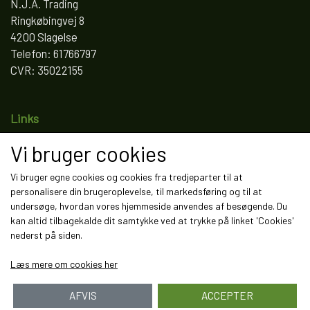
N.J.A. Trading
Ringkøbingvej 8
4200 Slagelse
Telefon: 61766797
CVR: 35022155
Links
Salgs- og leveringsbetingelser
Vi bruger cookies
Cookies
Fortrydelse og reklamation
Vi bruger egne cookies og cookies fra tredjeparter til at
personalisere din brugeroplevelse, til markedsføring og til at
Kunde login
undersøge, hvordan vores hjemmeside anvendes af besøgende. Du
Om os
kan altid tilbagekalde dit samtykke ved at trykke på linket 'Cookies'
Kontakt
nederst på siden.
Læs mere om cookies her
AFVIS
ACCEPTER