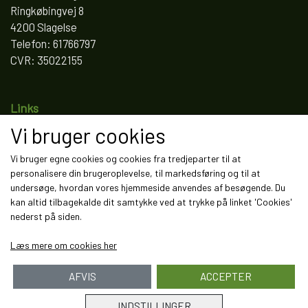
Ringkøbingvej 8
4200 Slagelse
Telefon: 61766797
CVR: 35022155
Links
Vi bruger cookies
Salgs- og leveringsbetingelser
Cookies
Vi bruger egne cookies og cookies fra tredjeparter til at
Fortrydelse og reklamation
personalisere din brugeroplevelse, til markedsføring og til at
Kunde login
undersøge, hvordan vores hjemmeside anvendes af besøgende. Du
Om os
kan altid tilbagekalde dit samtykke ved at trykke på linket 'Cookies'
Kontakt
nederst på siden.
Læs mere om cookies her
AFVIS
ACCEPTER
INDSTILLINGER