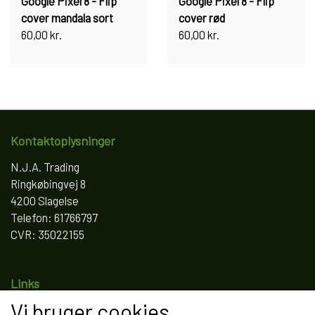
Google Pixel 8 - Flip
Google Pixel 8 - Flip
cover mandala sort
cover rød
60,00 kr.
60,00 kr.
Kontaktoplysninger
N.J.A. Trading
Ringkøbingvej 8
4200 Slagelse
Telefon: 61766797
CVR: 35022155
Links
Vi bruger cookies
Salgs- og leveringsbetingelser