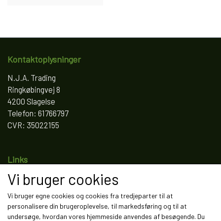
Kontaktoplysninger
N.J.A. Trading
Ringkøbingvej 8
4200 Slagelse
Telefon: 61766797
CVR: 35022155
Links
Vi bruger cookies
Salgs- og leveringsbetingelser
Cookies
Vi bruger egne cookies og cookies fra tredjeparter til at
Fortrydelse og reklamation
personalisere din brugeroplevelse, til markedsføring og til at
Kunde login
undersøge, hvordan vores hjemmeside anvendes af besøgende. Du