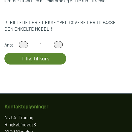
lommer til kort, en billedlomme og et lille rum til sedler.
!!! BILLEDET ER ET EKSEMPEL. COVERET ER TILPASSET
DEN ENKELTE MODEL!!!
Antal
Tilføj til kurv
Kontaktoplysninger
N.J.A. Trading
Ringkøbingvej 8
4200 Slagelse