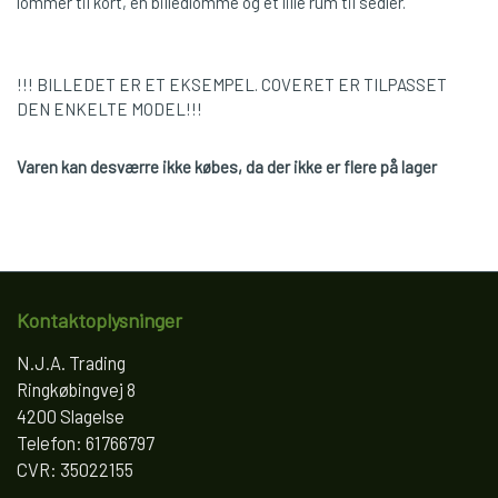
lommer til kort, en billedlomme og et lille rum til sedler.
!!! BILLEDET ER ET EKSEMPEL. COVERET ER TILPASSET
DEN ENKELTE MODEL!!!
Varen kan desværre ikke købes, da der ikke er flere på lager
Kontaktoplysninger
N.J.A. Trading
Ringkøbingvej 8
4200 Slagelse
Telefon: 61766797
CVR: 35022155