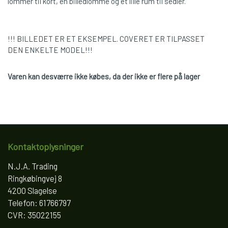
lommer til kort, en billedlomme og et lille rum til sedler.
!!! BILLEDET ER ET EKSEMPEL. COVERET ER TILPASSET
DEN ENKELTE MODEL!!!
Varen kan desværre ikke købes, da der ikke er flere på lager
Kontaktoplysninger
N.J.A. Trading
Ringkøbingvej 8
4200 Slagelse
Telefon: 61766797
CVR: 35022155