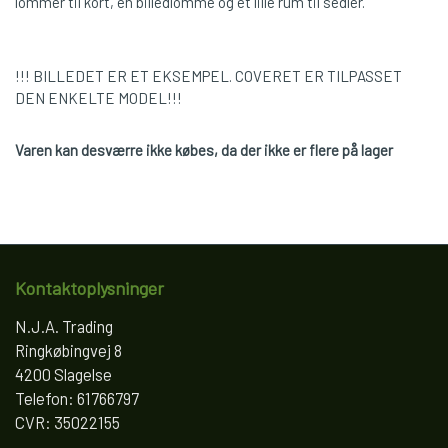
lommer til kort, en billedlomme og et lille rum til sedler.
!!! BILLEDET ER ET EKSEMPEL. COVERET ER TILPASSET
DEN ENKELTE MODEL!!!
Varen kan desværre ikke købes, da der ikke er flere på lager
Kontaktoplysninger
N.J.A. Trading
Ringkøbingvej 8
4200 Slagelse
Telefon: 61766797
CVR: 35022155