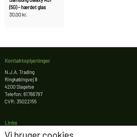
(5G) - hærdet glas
30,00 kr.
Kontaktoplysninger
N.J.A. Trading
Ringkøbingvej 8
4200 Slagelse
Telefon: 61766797
CVR: 35022155
Links
Vi bruger cookies
Salgs- og leveringsbetingelser